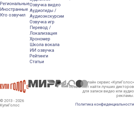
Региональные
Озвучка видео
Иностранные
Аудиогиды /
Кто озвучил
Аудиоэкскурсии
Озвучка игр
Перевод /
Локализация
Хрономер
Школа вокала
ИИ озвучка
Рейтинги
Статьи
Онлайн сервис «КупиГолос»
позволяет найти лучших дикторов
для записи видео или аудио
рекламы.
© 2013 - 2026
Политика конфиденциальности
КупиГолос