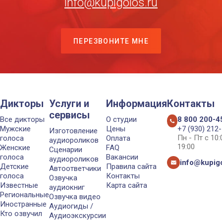
info@kupigolos.ru
ПЕРЕЗВОНИТЕ МНЕ
Дикторы
Услуги и
Информация
Контакты
сервисы
Все дикторы
О студии
8 800 200-4
Мужские
Цены
+7 (930) 212
Изготовление
Пн - Пт с 10
голоса
Оплата
аудиороликов
19:00
Женские
FAQ
Сценарии
голоса
Вакансии
аудиороликов
info@kupigo
Детские
Правила сайта
Автоответчики
голоса
Контакты
Озвучка
Известные
Карта сайта
аудиокниг
Региональные
Озвучка видео
Иностранные
Аудиогиды /
Кто озвучил
Аудиоэкскурсии