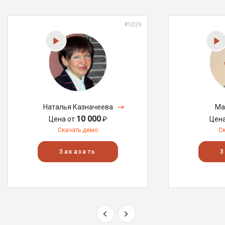
#1029
Наталья Казначеева
Ма
10 000
Цена от
₽
Цен
Скачать демо
С
Заказать
З