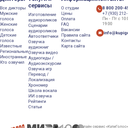
сервисы
Все дикторы
О студии
8 800 200-4
Мужские
Цены
+7 (930) 212
Изготовление
Пн - Пт с 10
голоса
Оплата
аудиороликов
19:00
Женские
FAQ
Сценарии
голоса
Вакансии
аудиороликов
info@kupigo
Детские
Правила сайта
Автоответчики
голоса
Контакты
Озвучка
Известные
Карта сайта
аудиокниг
Региональные
Озвучка видео
Иностранные
Аудиогиды /
Кто озвучил
Аудиоэкскурсии
Озвучка игр
Перевод /
Локализация
Хрономер
Школа вокала
ИИ озвучка
Рейтинги
Статьи
Онлайн сервис «КупиГолос»