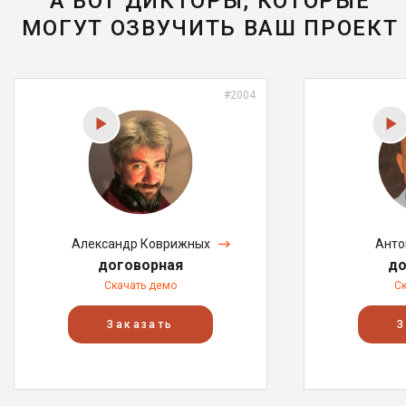
А ВОТ ДИКТОРЫ, КОТОРЫЕ
МОГУТ ОЗВУЧИТЬ ВАШ ПРОЕКТ
#2004
Александр Коврижных
Анто
договорная
до
Скачать демо
С
Заказать
З