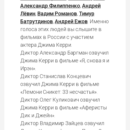
Александр Филиппенко
,
Андрей
Лёвин
,
Вадим Романов
,
Тимур
Батрутдинов
,
Андрей Ежов
. Именно
голоса этих людей вы слышите в
фильмах в России с участием
актера Джима Керри.
Диктор Александр Баргман озвучил
Джима Керри в фильме «Я, снова я и
Ирэн».
Диктор Станислав Концевич
озвучил Джима Керри в фильме
«Лемони Сникет: 33 несчастья».
Диктор Олег Куликович озвучил
Джима Керри в фильме «Аферисты
Дик и Джейн».
Диктор Владимир Зайцев озвучил