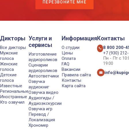
ПЕРЕЗВОНИТЕ МНЕ
Дикторы
Услуги и
Информация
Контакты
сервисы
Все дикторы
О студии
8 800 200-4
Мужские
Цены
+7 (930) 212
Изготовление
Пн - Пт с 10
голоса
Оплата
аудиороликов
19:00
Женские
FAQ
Сценарии
голоса
Вакансии
аудиороликов
info@kupigo
Детские
Правила сайта
Автоответчики
голоса
Контакты
Озвучка
Известные
Карта сайта
аудиокниг
Региональные
Озвучка видео
Иностранные
Аудиогиды /
Кто озвучил
Аудиоэкскурсии
Озвучка игр
Перевод /
Локализация
Хрономер