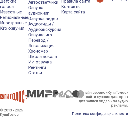
Детские
Правила сайта
Автоответчики
голоса
Контакты
Озвучка
Известные
Карта сайта
аудиокниг
Региональные
Озвучка видео
Иностранные
Аудиогиды /
Кто озвучил
Аудиоэкскурсии
Озвучка игр
Перевод /
Локализация
Хрономер
Школа вокала
ИИ озвучка
Рейтинги
Статьи
Онлайн сервис «КупиГолос»
позволяет найти лучших дикторов
для записи видео или аудио
рекламы.
© 2013 - 2026
Политика конфиденциальности
КупиГолос