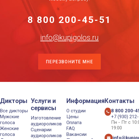
8 800 200-45-51
info@kupigolos.ru
ПЕРЕЗВОНИТЕ МНЕ
Дикторы
Услуги и
Информация
Контакты
сервисы
Все дикторы
О студии
8 800 200-4
Мужские
Цены
+7 (930) 212
Изготовление
Пн - Пт с 10
голоса
Оплата
аудиороликов
19:00
Женские
FAQ
Сценарии
голоса
Вакансии
аудиороликов
info@kupigo