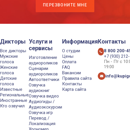
ПЕРЕЗВОНИТЕ МНЕ
Дикторы
Услуги и
Информация
Контакты
сервисы
Все дикторы
О студии
8 800 200-4
Мужские
Цены
+7 (930) 212
Изготовление
Пн - Пт с 10
голоса
Оплата
аудиороликов
19:00
Женские
FAQ
Сценарии
голоса
Вакансии
аудиороликов
info@kupigo
Детские
Правила сайта
Автоответчики
голоса
Контакты
Озвучка
Известные
Карта сайта
аудиокниг
Региональные
Озвучка видео
Иностранные
Аудиогиды /
Кто озвучил
Аудиоэкскурсии
Озвучка игр
Перевод /
Локализация
Хрономер