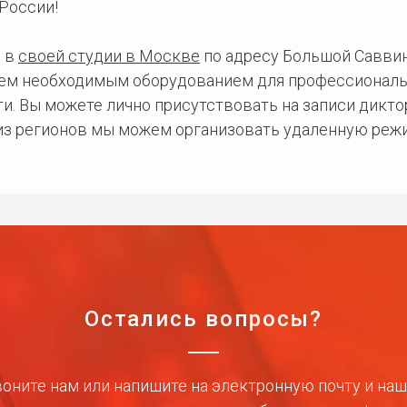
России!
 в
своей студии в Москве
по адресу Большой Саввинс
сем необходимым оборудованием для профессиональ
и. Вы можете лично присутствовать на записи дикто
 из регионов мы можем организовать удаленную режи
Остались вопросы?
оните нам или напишите на электронную почту и на