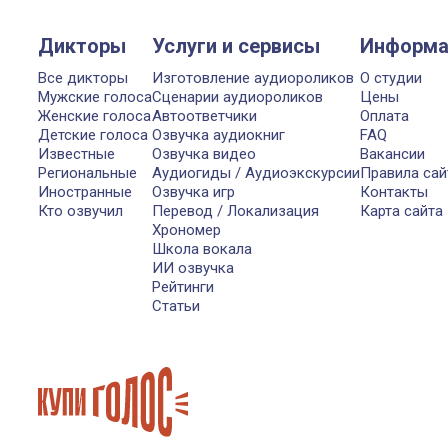
Дикторы
Услуги и сервисы
Информа
Все дикторы
Изготовление аудиороликов
О студии
Мужские голоса
Сценарии аудиороликов
Цены
Женские голоса
Автоответчики
Оплата
Детские голоса
Озвучка аудиокниг
FAQ
Известные
Озвучка видео
Вакансии
Региональные
Аудиогиды / Аудиоэкскурсии
Правила сай
Иностранные
Озвучка игр
Контакты
Кто озвучил
Перевод / Локализация
Карта сайта
Хрономер
Школа вокала
ИИ озвучка
Рейтинги
Статьи