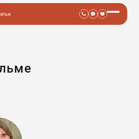
татьи
ильме