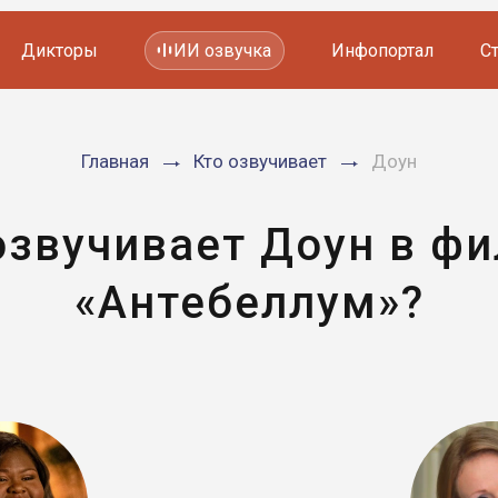
Дикторы
ИИ озвучка
Инфопортал
С
Фильмов и сериалов
Главная
Кто озвучивает
Доун
Мультфильмов
YouTube каналов
Видеорекламы
озвучивает Доун в ф
«Антебеллум»?