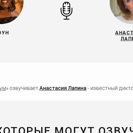
ОУН
АНАС
ЛАП
ум
» озвучивает
Анастасия Лапина
- известный дикто
 КОТОРЫЕ МОГУТ ОЗВУ