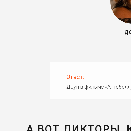
Д
Ответ:
Доун в фильме «
Антебелл
А ВОТ ДИКТОРЫ,