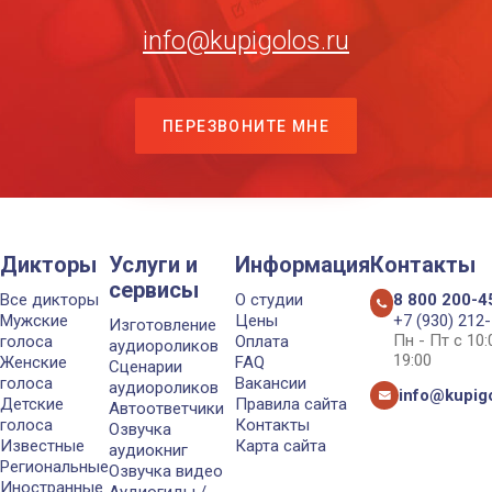
info@kupigolos.ru
ПЕРЕЗВОНИТЕ МНЕ
Дикторы
Услуги и
Информация
Контакты
сервисы
Все дикторы
О студии
8 800 200-4
Мужские
Цены
+7 (930) 212
Изготовление
Пн - Пт с 10
голоса
Оплата
аудиороликов
19:00
Женские
FAQ
Сценарии
голоса
Вакансии
аудиороликов
info@kupigo
Детские
Правила сайта
Автоответчики
голоса
Контакты
Озвучка
Известные
Карта сайта
аудиокниг
Региональные
Озвучка видео
Иностранные