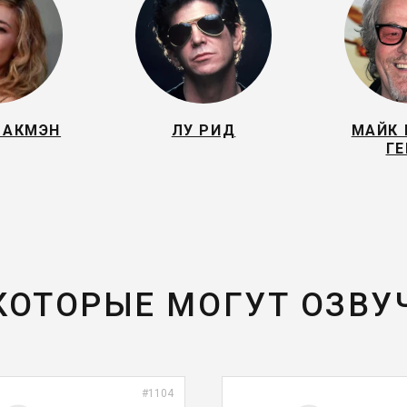
ЛАКМЭН
ЛУ РИД
МАЙК 
Г
 КОТОРЫЕ МОГУТ ОЗВУ
#1104