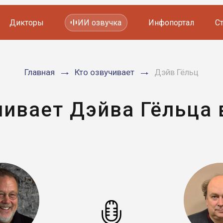
Дикторы
ИИ озвучка
Инфопортал
С
Фильмов и сериалов
Главная
Кто озвучивает
Дэйв Гёльц
Мультфильмов
YouTube каналов
Видеорекламы
чивает Дэйва Гёльца 