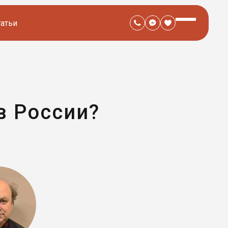
татьи
в России?