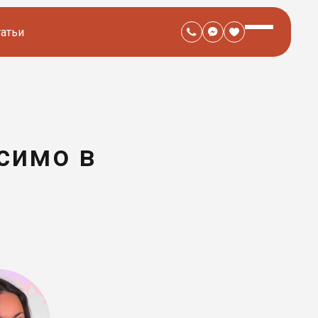
татьи
симо в