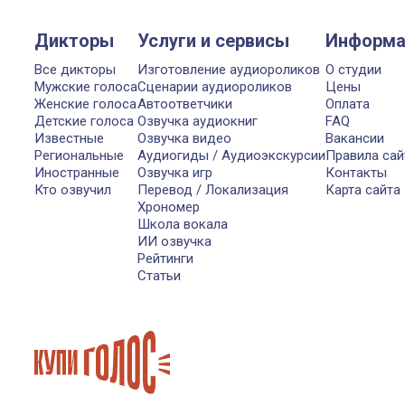
Дикторы
Услуги и сервисы
Информа
Все дикторы
Изготовление аудиороликов
О студии
Мужские голоса
Сценарии аудиороликов
Цены
Женские голоса
Автоответчики
Оплата
Детские голоса
Озвучка аудиокниг
FAQ
Известные
Озвучка видео
Вакансии
Региональные
Аудиогиды / Аудиоэкскурсии
Правила сай
Иностранные
Озвучка игр
Контакты
Кто озвучил
Перевод / Локализация
Карта сайта
Хрономер
Школа вокала
ИИ озвучка
Рейтинги
Статьи