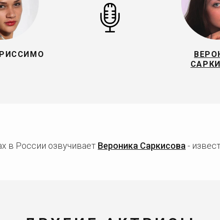
ЕРИССИМО
ВЕРО
САРК
х в России озвучивает
Вероника Саркисова
- извес