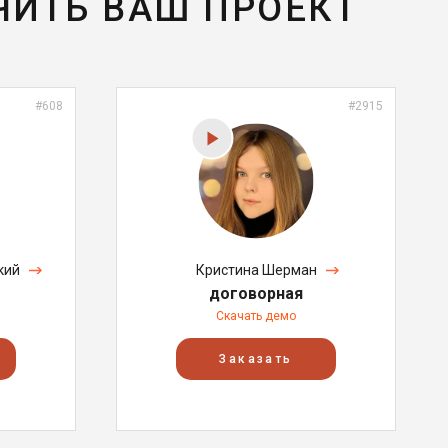
ЧИТЬ ВАШ ПРОЕКТ
#608
#2915
кий
Кристина Шерман
договорная
Скачать демо
Заказать