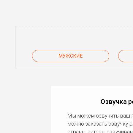
МУЖСКИЕ
Озвучка р
Мы можем озвучить ваш 
можно заказать озвучку
с
страны, актеры озвучиван