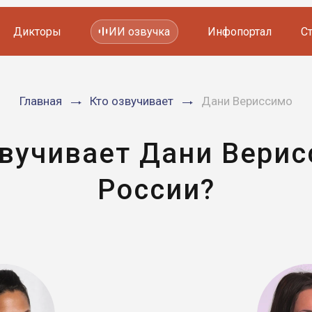
Дикторы
ИИ озвучка
Инфопортал
С
Фильмов и сериалов
Главная
Кто озвучивает
Дани Вериссимо
Мультфильмов
YouTube каналов
Видеорекламы
звучивает Дани Верис
России?