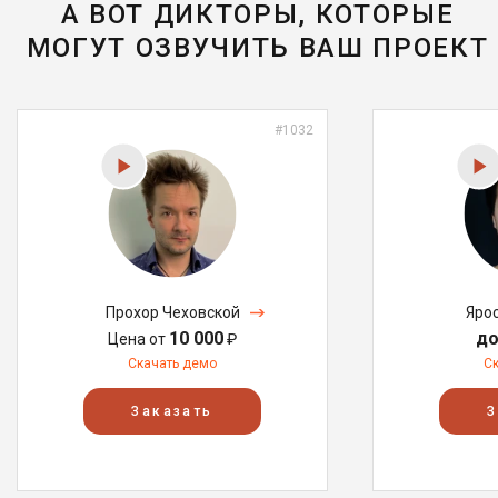
А ВОТ ДИКТОРЫ, КОТОРЫЕ
МОГУТ ОЗВУЧИТЬ ВАШ ПРОЕКТ
#1032
Прохор Чеховской
Яро
10 000
до
Цена от
₽
Скачать демо
С
Заказать
З