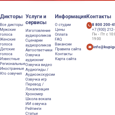
Дикторы
Услуги и
Информация
Контакты
сервисы
Все дикторы
О студии
8 800 200-4
Мужские
Цены
+7 (930) 212
Изготовление
Пн - Пт с 10
голоса
Оплата
аудиороликов
19:00
Женские
FAQ
Сценарии
голоса
Вакансии
аудиороликов
info@kupigo
Детские
Правила сайта
Автоответчики
голоса
Контакты
Озвучка
Известные
Карта сайта
аудиокниг
Региональные
Озвучка видео
Иностранные
Аудиогиды /
Кто озвучил
Аудиоэкскурсии
Озвучка игр
Перевод /
Локализация
Хрономер
Школа вокала
ИИ озвучка
Рейтинги
Статьи