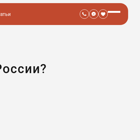
татьи
России?