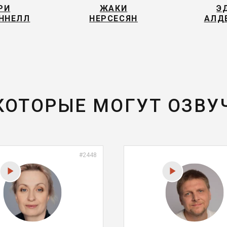
РИ
ЖАКИ
Э
ННЕЛЛ
НЕРСЕСЯН
АЛД
 КОТОРЫЕ МОГУТ ОЗВУ
#2448