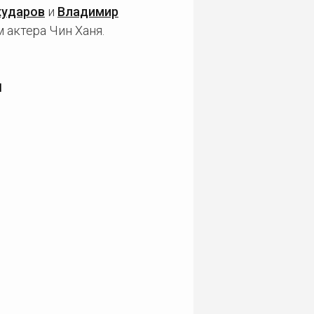
хударов
и
Владимир
 актера Чин Ханя.
и