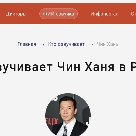
Дикторы
ИИ озвучка
Инфопортал
С
Фильмов и сериалов
Главная
Кто озвучивает
Чин Хань
Мультфильмов
YouTube каналов
Видеорекламы
вучивает Чин Ханя в 