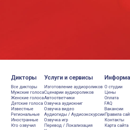
Дикторы
Услуги и сервисы
Информа
Все дикторы
Изготовление аудиороликов
О студии
Мужские голоса
Сценарии аудиороликов
Цены
Женские голоса
Автоответчики
Оплата
Детские голоса
Озвучка аудиокниг
FAQ
Известные
Озвучка видео
Вакансии
Региональные
Аудиогиды / Аудиоэкскурсии
Правила сай
Иностранные
Озвучка игр
Контакты
Кто озвучил
Перевод / Локализация
Карта сайта