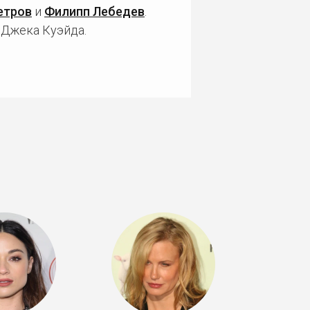
етров
и
Филипп Лебедев
.
 Джека Куэйда.