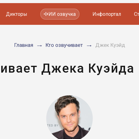
Дикторы
ИИ озвучка
Инфопортал
С
Фильмов и сериалов
Главная
Кто озвучивает
Джек Куэйд
Мультфильмов
YouTube каналов
Видеорекламы
чивает Джека Куэйда 