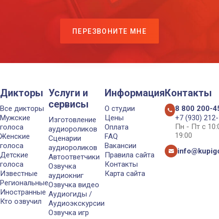
ПЕРЕЗВОНИТЕ МНЕ
Дикторы
Услуги и
Информация
Контакты
сервисы
Все дикторы
О студии
8 800 200-4
Мужские
Цены
+7 (930) 212
Изготовление
Пн - Пт с 10
голоса
Оплата
аудиороликов
19:00
Женские
FAQ
Сценарии
голоса
Вакансии
аудиороликов
info@kupigo
Детские
Правила сайта
Автоответчики
голоса
Контакты
Озвучка
Известные
Карта сайта
аудиокниг
Региональные
Озвучка видео
Иностранные
Аудиогиды /
Кто озвучил
Аудиоэкскурсии
Озвучка игр