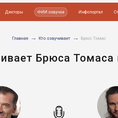
Дикторы
ИИ озвучка
Инфопортал
С
Фильмов и сериалов
Главная
Кто озвучивает
Брюс Томас
Мультфильмов
YouTube каналов
Видеорекламы
чивает Брюса Томаса 