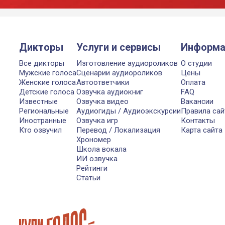
Дикторы
Услуги и сервисы
Информа
Все дикторы
Изготовление аудиороликов
О студии
Мужские голоса
Сценарии аудиороликов
Цены
Женские голоса
Автоответчики
Оплата
Детские голоса
Озвучка аудиокниг
FAQ
Известные
Озвучка видео
Вакансии
Региональные
Аудиогиды / Аудиоэкскурсии
Правила сай
Иностранные
Озвучка игр
Контакты
Кто озвучил
Перевод / Локализация
Карта сайта
Хрономер
Школа вокала
ИИ озвучка
Рейтинги
Статьи