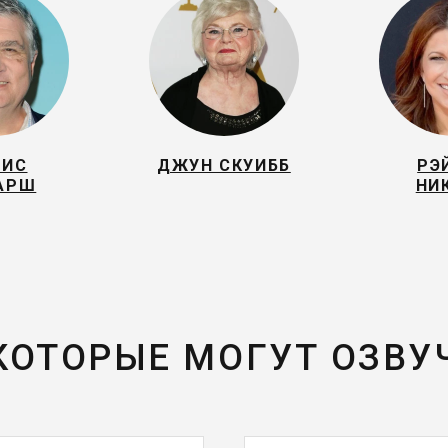
РИС
ДЖУН СКУИББ
РЭ
АРШ
НИ
 КОТОРЫЕ МОГУТ ОЗВУ