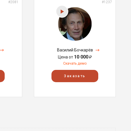
#2081
#1237
Василий Бочкарёв
10 000
Цена от
₽
Скачать демо
Заказать