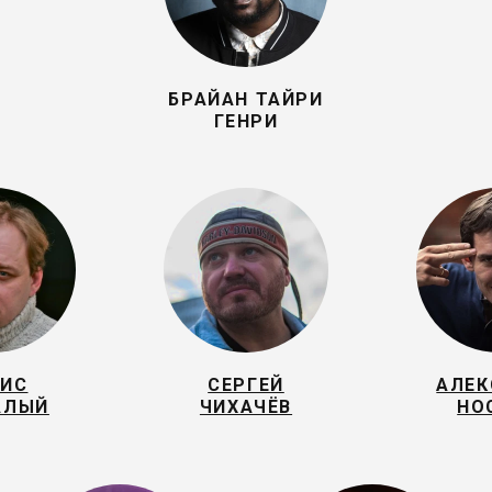
БРАЙАН ТАЙРИ
ГЕНРИ
НИС
СЕРГЕЙ
АЛЕК
АЛЫЙ
ЧИХАЧЁВ
НО