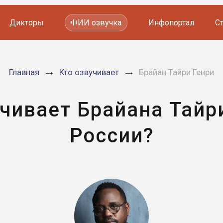
Дикторы
ИИ озвучка
Инфопортал
С
Фильмов и сериалов
Главная
Кто озвучивает
Брайан Тайри Генри
Мультфильмов
YouTube каналов
Видеорекламы
чивает Брайана Тайр
России?