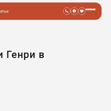
татьи
и Генри в