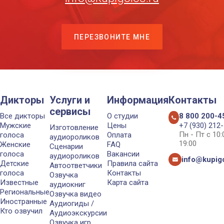
ПЕРЕЗВОНИТЕ МНЕ
Дикторы
Услуги и
Информация
Контакты
сервисы
Все дикторы
О студии
8 800 200-4
Мужские
Цены
+7 (930) 212
Изготовление
Пн - Пт с 10
голоса
Оплата
аудиороликов
19:00
Женские
FAQ
Сценарии
голоса
Вакансии
аудиороликов
info@kupigo
Детские
Правила сайта
Автоответчики
голоса
Контакты
Озвучка
Известные
Карта сайта
аудиокниг
Региональные
Озвучка видео
Иностранные
Аудиогиды /
Кто озвучил
Аудиоэкскурсии
Озвучка игр