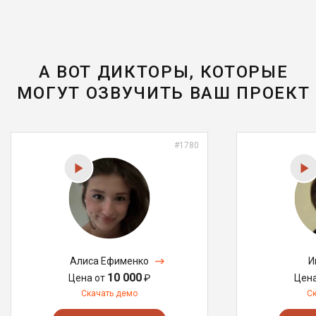
А ВОТ ДИКТОРЫ, КОТОРЫЕ
МОГУТ ОЗВУЧИТЬ ВАШ ПРОЕКТ
#1780
Алиса Ефименко
И
10 000
Цена от
₽
Цен
Скачать демо
С