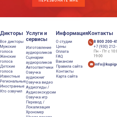
ПЕРЕЗВОНИТЕ МНЕ
Дикторы
Услуги и
Информация
Контакты
сервисы
Все дикторы
О студии
8 800 200-4
Мужские
Цены
+7 (930) 212
Изготовление
Пн - Пт с 10
голоса
Оплата
аудиороликов
19:00
Женские
FAQ
Сценарии
голоса
Вакансии
аудиороликов
info@kupigo
Детские
Правила сайта
Автоответчики
голоса
Контакты
Озвучка
Известные
Карта сайта
аудиокниг
Региональные
Озвучка видео
Иностранные
Аудиогиды /
Кто озвучил
Аудиоэкскурсии
Озвучка игр
Перевод /
Локализация
Хрономер