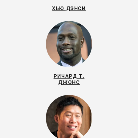
ХЬЮ ДЭНСИ
РИЧАРД Т.
ДЖОНС