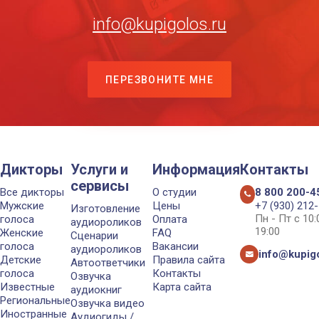
info@kupigolos.ru
ПЕРЕЗВОНИТЕ МНЕ
Дикторы
Услуги и
Информация
Контакты
сервисы
Все дикторы
О студии
8 800 200-4
Мужские
Цены
+7 (930) 212
Изготовление
Пн - Пт с 10
голоса
Оплата
аудиороликов
19:00
Женские
FAQ
Сценарии
голоса
Вакансии
аудиороликов
info@kupigo
Детские
Правила сайта
Автоответчики
голоса
Контакты
Озвучка
Известные
Карта сайта
аудиокниг
Региональные
Озвучка видео
Иностранные
Аудиогиды /