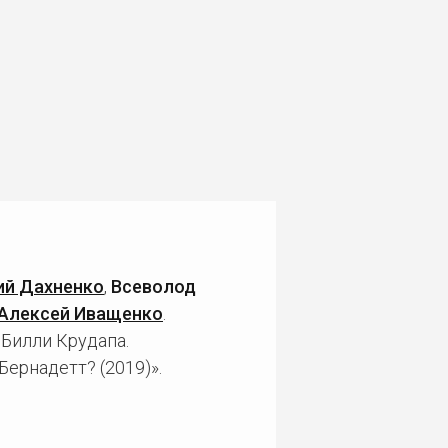
ий Дахненко
,
Всеволод
Алексей Иващенко
.
 Билли Крудапа.
ернадетт? (2019)».