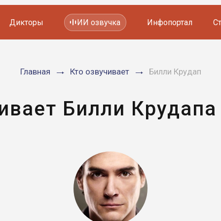
Дикторы
ИИ озвучка
Инфопортал
С
Фильмов и сериалов
Главная
Кто озвучивает
Билли Крудап
Мультфильмов
YouTube каналов
Видеорекламы
ивает Билли Крудапа