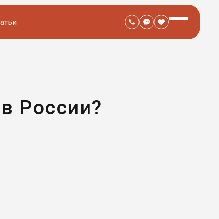
татьи
 в России?