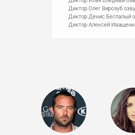
Диктор Илья Бледный озву
Диктор Олег Вирозуб озву
Диктор Денис Беспалый о
Диктор Алексей Иващенко