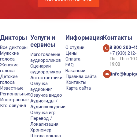
Дикторы
Услуги и
Информация
Контакты
сервисы
Все дикторы
О студии
8 800 200-4
Мужские
Цены
+7 (930) 212
Изготовление
Пн - Пт с 10
голоса
Оплата
аудиороликов
19:00
Женские
FAQ
Сценарии
голоса
Вакансии
аудиороликов
info@kupigo
Детские
Правила сайта
Автоответчики
голоса
Контакты
Озвучка
Известные
Карта сайта
аудиокниг
Региональные
Озвучка видео
Иностранные
Аудиогиды /
Кто озвучил
Аудиоэкскурсии
Озвучка игр
Перевод /
Локализация
Хрономер
Школа вокала