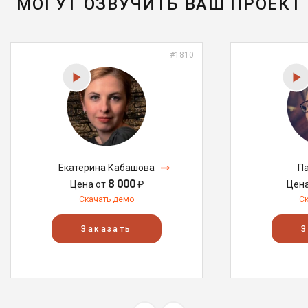
МОГУТ ОЗВУЧИТЬ ВАШ ПРОЕКТ
#1810
Екатерина Кабашова
Па
8 000
Цена от
₽
Цен
Скачать демо
С
Заказать
З