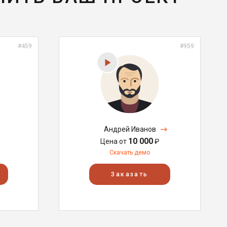
#459
#959
Андрей Иванов
10 000
Цена от
₽
Скачать демо
Заказать