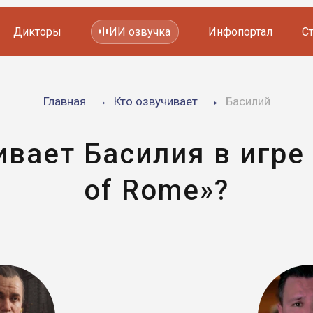
Дикторы
ИИ озвучка
Инфопортал
С
Фильмов и сериалов
Главная
Кто озвучивает
Басилий
Мультфильмов
YouTube каналов
Видеорекламы
ивает Басилия в игре 
of Rome»?