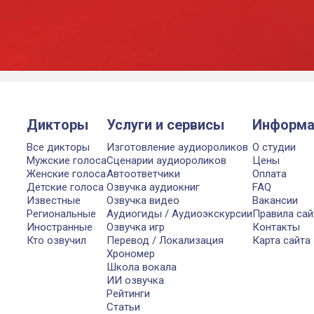
Дикторы
Услуги и сервисы
Информа
Все дикторы
Изготовление аудиороликов
О студии
Мужские голоса
Сценарии аудиороликов
Цены
Женские голоса
Автоответчики
Оплата
Детские голоса
Озвучка аудиокниг
FAQ
Известные
Озвучка видео
Вакансии
Региональные
Аудиогиды / Аудиоэкскурсии
Правила сай
Иностранные
Озвучка игр
Контакты
Кто озвучил
Перевод / Локализация
Карта сайта
Хрономер
Школа вокала
ИИ озвучка
Рейтинги
Статьи