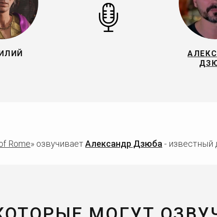
ИЛИЙ
АЛЕК
ДЗ
 of Rome
» озвучивает
Александр Дзюба
- известный 
 КОТОРЫЕ МОГУТ ОЗВУ