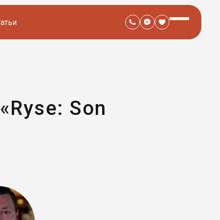
татьи
«Ryse: Son