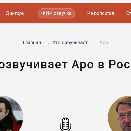
Дикторы
ИИ озвучка
Инфопортал
С
Фильмов и сериалов
Главная
Кто озвучивает
Аро
Мультфильмов
YouTube каналов
Видеорекламы
озвучивает Аро в Ро