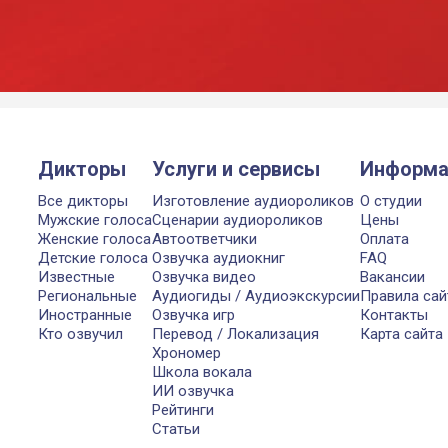
Дикторы
Услуги и сервисы
Информа
Все дикторы
Изготовление аудиороликов
О студии
Мужские голоса
Сценарии аудиороликов
Цены
Женские голоса
Автоответчики
Оплата
Детские голоса
Озвучка аудиокниг
FAQ
Известные
Озвучка видео
Вакансии
Региональные
Аудиогиды / Аудиоэкскурсии
Правила сай
Иностранные
Озвучка игр
Контакты
Кто озвучил
Перевод / Локализация
Карта сайта
Хрономер
Школа вокала
ИИ озвучка
Рейтинги
Статьи