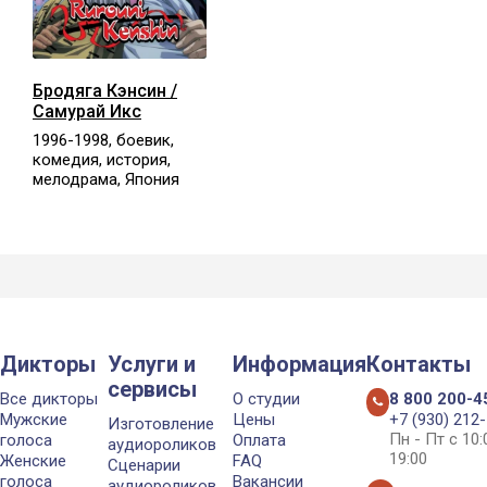
Бродяга Кэнсин /
Самурай Икс
1996-1998, боевик,
комедия, история,
мелодрама, Япония
Дикторы
Услуги и
Информация
Контакты
сервисы
Все дикторы
О студии
8 800 200-4
Мужские
Цены
+7 (930) 212
Изготовление
Пн - Пт с 10
голоса
Оплата
аудиороликов
19:00
Женские
FAQ
Сценарии
голоса
Вакансии
аудиороликов