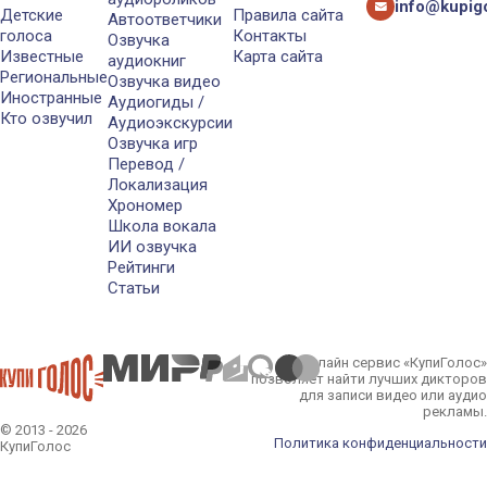
info@kupigo
Детские
Правила сайта
Автоответчики
голоса
Контакты
Озвучка
Известные
Карта сайта
аудиокниг
Региональные
Озвучка видео
Иностранные
Аудиогиды /
Кто озвучил
Аудиоэкскурсии
Озвучка игр
Перевод /
Локализация
Хрономер
Школа вокала
ИИ озвучка
Рейтинги
Статьи
Онлайн сервис «КупиГолос»
позволяет найти лучших дикторов
для записи видео или аудио
рекламы.
© 2013 - 2026
Политика конфиденциальности
КупиГолос