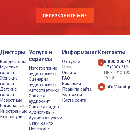
ПЕРЕЗВОНИТЕ МНЕ
Дикторы
Услуги и
Информация
Контакты
сервисы
Все дикторы
О студии
8 800 200-4
Мужские
Цены
+7 (930) 212
Изготовление
Пн - Пт с 10
голоса
Оплата
аудиороликов
19:00
Женские
FAQ
Сценарии
голоса
Вакансии
аудиороликов
info@kupigo
Детские
Правила сайта
Автоответчики
голоса
Контакты
Озвучка
Известные
Карта сайта
аудиокниг
Региональные
Озвучка видео
Иностранные
Аудиогиды /
Кто озвучил
Аудиоэкскурсии
Озвучка игр
Перевод /