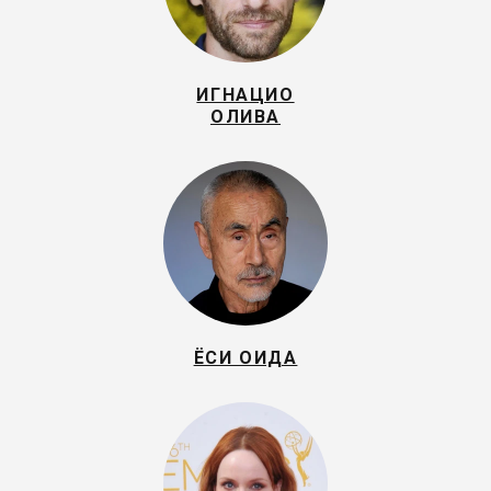
ИГНАЦИО
ОЛИВА
ЁСИ ОИДА