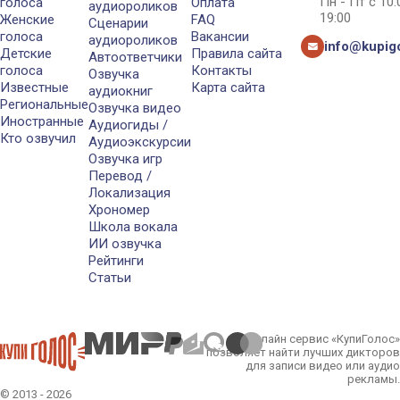
Пн - Пт с 10
голоса
Оплата
аудиороликов
19:00
Женские
FAQ
Сценарии
голоса
Вакансии
аудиороликов
info@kupigo
Детские
Правила сайта
Автоответчики
голоса
Контакты
Озвучка
Известные
Карта сайта
аудиокниг
Региональные
Озвучка видео
Иностранные
Аудиогиды /
Кто озвучил
Аудиоэкскурсии
Озвучка игр
Перевод /
Локализация
Хрономер
Школа вокала
ИИ озвучка
Рейтинги
Статьи
Онлайн сервис «КупиГолос»
позволяет найти лучших дикторов
для записи видео или аудио
рекламы.
© 2013 - 2026