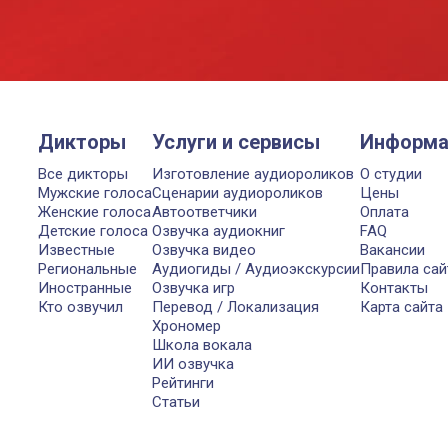
Дикторы
Услуги и сервисы
Информа
Все дикторы
Изготовление аудиороликов
О студии
Мужские голоса
Сценарии аудиороликов
Цены
Женские голоса
Автоответчики
Оплата
Детские голоса
Озвучка аудиокниг
FAQ
Известные
Озвучка видео
Вакансии
Региональные
Аудиогиды / Аудиоэкскурсии
Правила сай
Иностранные
Озвучка игр
Контакты
Кто озвучил
Перевод / Локализация
Карта сайта
Хрономер
Школа вокала
ИИ озвучка
Рейтинги
Статьи