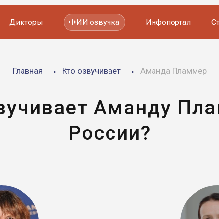
Дикторы
ИИ озвучка
Инфопортал
С
Фильмов и сериалов
Главная
Кто озвучивает
Аманда Пламмер
Мультфильмов
YouTube каналов
Видеорекламы
вучивает Аманду Пл
России?