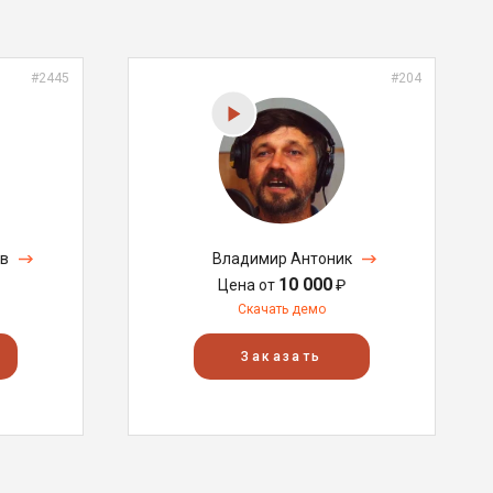
#2445
#204
в
Владимир Антоник
10 000
Цена от
₽
Скачать демо
Заказать