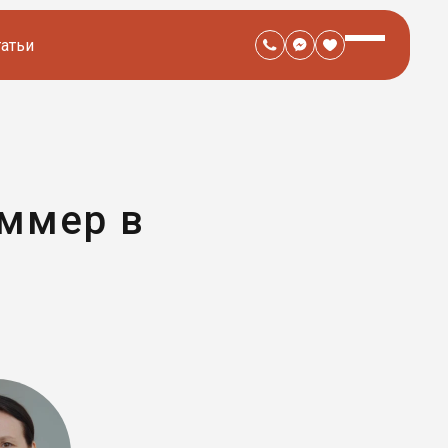
татьи
аммер в