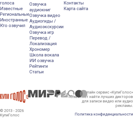
голоса
Контакты
Озвучка
Известные
Карта сайта
аудиокниг
Региональные
Озвучка видео
Иностранные
Аудиогиды /
Кто озвучил
Аудиоэкскурсии
Озвучка игр
Перевод /
Локализация
Хрономер
Школа вокала
ИИ озвучка
Рейтинги
Статьи
Онлайн сервис «КупиГолос»
позволяет найти лучших дикторов
для записи видео или аудио
рекламы.
© 2013 - 2026
Политика конфиденциальности
КупиГолос