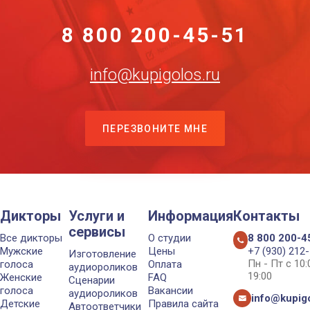
8 800 200-45-51
info@kupigolos.ru
ПЕРЕЗВОНИТЕ МНЕ
Дикторы
Услуги и
Информация
Контакты
сервисы
Все дикторы
О студии
8 800 200-4
Мужские
Цены
+7 (930) 212
Изготовление
Пн - Пт с 10
голоса
Оплата
аудиороликов
19:00
Женские
FAQ
Сценарии
голоса
Вакансии
аудиороликов
info@kupigo
Детские
Правила сайта
Автоответчики