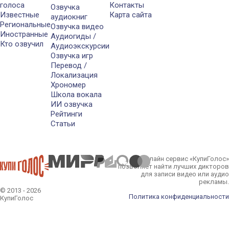
голоса
Контакты
Озвучка
Известные
Карта сайта
аудиокниг
Региональные
Озвучка видео
Иностранные
Аудиогиды /
Кто озвучил
Аудиоэкскурсии
Озвучка игр
Перевод /
Локализация
Хрономер
Школа вокала
ИИ озвучка
Рейтинги
Статьи
Онлайн сервис «КупиГолос»
позволяет найти лучших дикторов
для записи видео или аудио
рекламы.
© 2013 - 2026
Политика конфиденциальности
КупиГолос