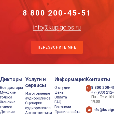
8 800 200-45-51
info@kupigolos.ru
ПЕРЕЗВОНИТЕ МНЕ
Дикторы
Услуги и
Информация
Контакты
сервисы
Все дикторы
О студии
8 800 200-4
Мужские
Цены
+7 (930) 212
Изготовление
Пн - Пт с 10
голоса
Оплата
аудиороликов
19:00
Женские
FAQ
Сценарии
голоса
Вакансии
аудиороликов
info@kupigo
Детские
Правила сайта
Автоответчики