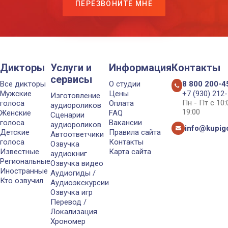
ПЕРЕЗВОНИТЕ МНЕ
Дикторы
Услуги и
Информация
Контакты
сервисы
Все дикторы
О студии
8 800 200-4
Мужские
Цены
+7 (930) 212
Изготовление
Пн - Пт с 10
голоса
Оплата
аудиороликов
19:00
Женские
FAQ
Сценарии
голоса
Вакансии
аудиороликов
info@kupigo
Детские
Правила сайта
Автоответчики
голоса
Контакты
Озвучка
Известные
Карта сайта
аудиокниг
Региональные
Озвучка видео
Иностранные
Аудиогиды /
Кто озвучил
Аудиоэкскурсии
Озвучка игр
Перевод /
Локализация
Хрономер