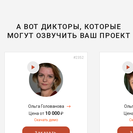
А ВОТ ДИКТОРЫ, КОТОРЫЕ
МОГУТ ОЗВУЧИТЬ ВАШ ПРОЕКТ
#2352
Ольга Голованова
Оль
10 000
Цена от
₽
Цен
Скачать демо
С
Заказать
З