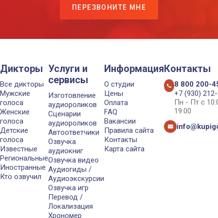
ПЕРЕЗВОНИТЕ МНЕ
Дикторы
Услуги и
Информация
Контакты
сервисы
Все дикторы
О студии
8 800 200-4
Мужские
Цены
+7 (930) 212
Изготовление
Пн - Пт с 10
голоса
Оплата
аудиороликов
19:00
Женские
FAQ
Сценарии
голоса
Вакансии
аудиороликов
info@kupigo
Детские
Правила сайта
Автоответчики
голоса
Контакты
Озвучка
Известные
Карта сайта
аудиокниг
Региональные
Озвучка видео
Иностранные
Аудиогиды /
Кто озвучил
Аудиоэкскурсии
Озвучка игр
Перевод /
Локализация
Хрономер