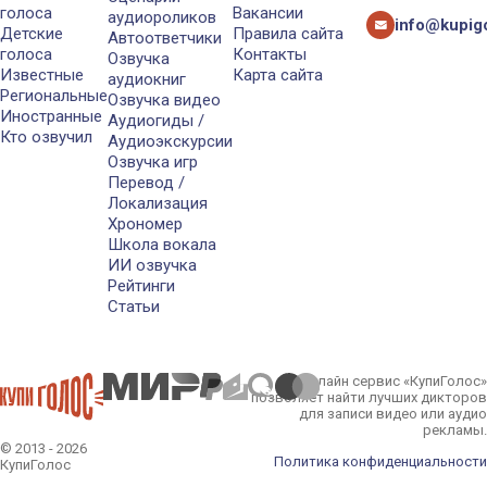
голоса
Вакансии
аудиороликов
info@kupigo
Детские
Правила сайта
Автоответчики
голоса
Контакты
Озвучка
Известные
Карта сайта
аудиокниг
Региональные
Озвучка видео
Иностранные
Аудиогиды /
Кто озвучил
Аудиоэкскурсии
Озвучка игр
Перевод /
Локализация
Хрономер
Школа вокала
ИИ озвучка
Рейтинги
Статьи
Онлайн сервис «КупиГолос»
позволяет найти лучших дикторов
для записи видео или аудио
рекламы.
© 2013 - 2026
Политика конфиденциальности
КупиГолос