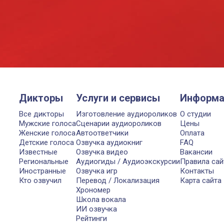
Дикторы
Услуги и сервисы
Информа
Все дикторы
Изготовление аудиороликов
О студии
Мужские голоса
Сценарии аудиороликов
Цены
Женские голоса
Автоответчики
Оплата
Детские голоса
Озвучка аудиокниг
FAQ
Известные
Озвучка видео
Вакансии
Региональные
Аудиогиды / Аудиоэкскурсии
Правила сай
Иностранные
Озвучка игр
Контакты
Кто озвучил
Перевод / Локализация
Карта сайта
Хрономер
Школа вокала
ИИ озвучка
Рейтинги