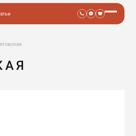
татьи
нятовская
КАЯ