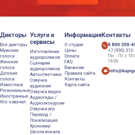
Дикторы
Услуги и
Информация
Контакты
сервисы
Все дикторы
О студии
8 800 200-4
Мужские
Цены
+7 (930) 212
Изготовление
Пн - Пт с 10
голоса
Оплата
аудиороликов
19:00
Женские
FAQ
Сценарии
голоса
Вакансии
аудиороликов
info@kupigo
Детские
Правила сайта
Автоответчики
голоса
Контакты
Озвучка
Известные
Карта сайта
аудиокниг
Региональные
Озвучка видео
Иностранные
Аудиогиды /
Кто озвучил
Аудиоэкскурсии
Озвучка игр
Перевод /
Локализация
Хрономер
Школа вокала