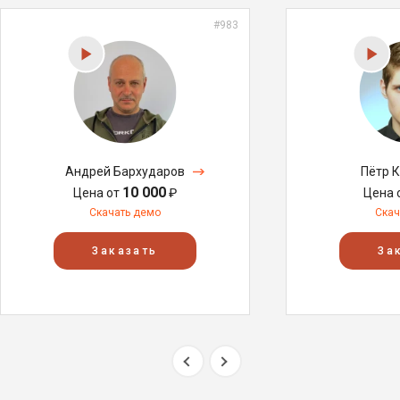
#983
Андрей Бархударов
Пётр 
10 000
Цена от
₽
Цена 
Скачать демо
Скач
Заказать
За