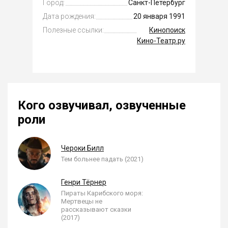
Город:
Санкт-Петербург
Дата рождения:
20 января 1991
Полезные ссылки:
Кинопоиск
Кино-Театр.ру
Кого озвучивал, озвученные
роли
Чероки Билл
Тем больнее падать (2021)
Генри Тёрнер
Пираты Карибского моря:
Мертвецы не
рассказывают сказки
(2017)