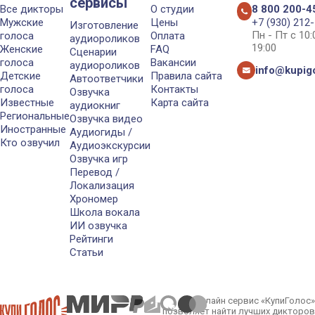
сервисы
Все дикторы
О студии
8 800 200-4
Мужские
Цены
+7 (930) 212
Изготовление
Пн - Пт с 10
голоса
Оплата
аудиороликов
19:00
Женские
FAQ
Сценарии
голоса
Вакансии
аудиороликов
info@kupigo
Детские
Правила сайта
Автоответчики
голоса
Контакты
Озвучка
Известные
Карта сайта
аудиокниг
Региональные
Озвучка видео
Иностранные
Аудиогиды /
Кто озвучил
Аудиоэкскурсии
Озвучка игр
Перевод /
Локализация
Хрономер
Школа вокала
ИИ озвучка
Рейтинги
Статьи
Онлайн сервис «КупиГолос»
позволяет найти лучших дикторов