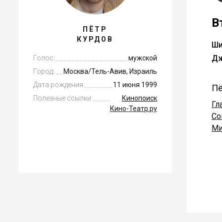
В
ПЁТР
КУРДОВ
Ши
Дж
Голос:
мужской
Город:
Москва/Тель-Авив, Израиль
Дата рождения:
11 июня 1999
Пё
Полезные ссылки:
Кинопоиск
Гл
Кино-Театр.ру
Со
Ми