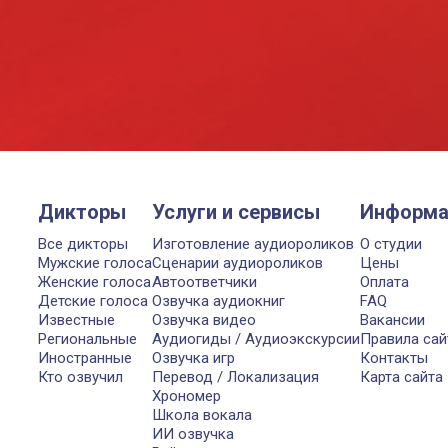
Дикторы
Услуги и сервисы
Информа
Все дикторы
Изготовление аудиороликов
О студии
Мужские голоса
Сценарии аудиороликов
Цены
Женские голоса
Автоответчики
Оплата
Детские голоса
Озвучка аудиокниг
FAQ
Известные
Озвучка видео
Вакансии
Региональные
Аудиогиды / Аудиоэкскурсии
Правила сай
Иностранные
Озвучка игр
Контакты
Кто озвучил
Перевод / Локализация
Карта сайта
Хрономер
Школа вокала
ИИ озвучка