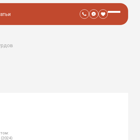
татьи
урдов
ттом:
(2024)