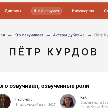
Дикторы
ИИ озвучка
Инфопортал
С
Фильмов и сериалов
ная
Кто озвучивает
Актеры дубляжа
Пётр К
Мультфильмов
YouTube каналов
Видеорекламы
ПЁТР КУРДОВ
ого озвучивал, озвученные роли
Кайл
Перплексо
Спасти Бикини Бо
Электрический штат (2025)
Фильм Сэнди Чикс 