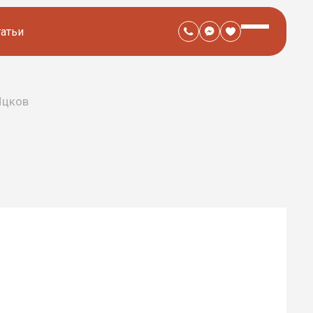
татьи
Ицков