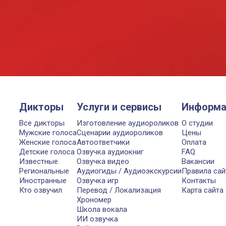
Дикторы
Услуги и сервисы
Информа
Все дикторы
Изготовление аудиороликов
О студии
Мужские голоса
Сценарии аудиороликов
Цены
Женские голоса
Автоответчики
Оплата
Детские голоса
Озвучка аудиокниг
FAQ
Известные
Озвучка видео
Вакансии
Региональные
Аудиогиды / Аудиоэкскурсии
Правила сай
Иностранные
Озвучка игр
Контакты
Кто озвучил
Перевод / Локализация
Карта сайта
Хрономер
Школа вокала
ИИ озвучка