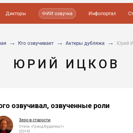
Дикторы
ИИ озвучка
Инфопортал
С
Фильмов и сериалов
ная
Кто озвучивает
Актеры дубляжа
Юрий 
Мультфильмов
YouTube каналов
Видеорекламы
ЮРИЙ ИЦКОВ
ого озвучивал, озвученные роли
Зеро в старости
Отель «Гранд Будапешт»
(2014)