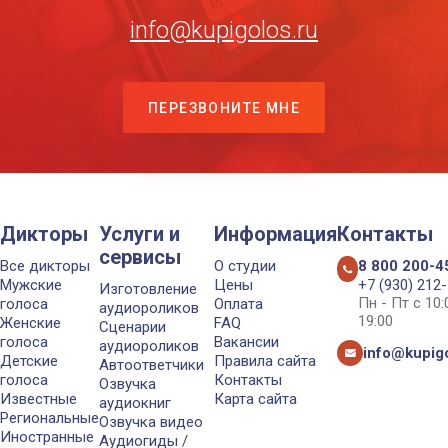
info@kupigolos.ru
ПЕРЕЗВОНИТЕ МНЕ
Дикторы
Услуги и
Информация
Контакты
сервисы
Все дикторы
О студии
8 800 200-4
Мужские
Цены
+7 (930) 212
Изготовление
Пн - Пт с 10
голоса
Оплата
аудиороликов
19:00
Женские
FAQ
Сценарии
голоса
Вакансии
аудиороликов
info@kupigo
Детские
Правила сайта
Автоответчики
голоса
Контакты
Озвучка
Известные
Карта сайта
аудиокниг
Региональные
Озвучка видео
Иностранные
Аудиогиды /