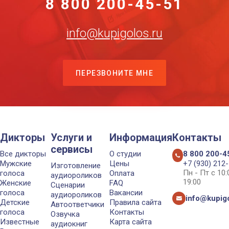
8 800 200-45-51
info@kupigolos.ru
ПЕРЕЗВОНИТЕ МНЕ
Дикторы
Услуги и
Информация
Контакты
сервисы
Все дикторы
О студии
8 800 200-4
Мужские
Цены
+7 (930) 212
Изготовление
Пн - Пт с 10
голоса
Оплата
аудиороликов
19:00
Женские
FAQ
Сценарии
голоса
Вакансии
аудиороликов
info@kupigo
Детские
Правила сайта
Автоответчики
голоса
Контакты
Озвучка
Известные
Карта сайта
аудиокниг