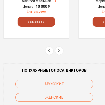
Алексей Мясников
Мария
10 000
Цена от
₽
Цен
Скачать демо
С
Заказать
З
ПОПУЛЯРНЫЕ ГОЛОСА ДИКТОРОВ
МУЖСКИЕ
ЖЕНСКИЕ