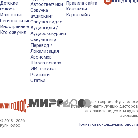
info@kupigo
Детские
Правила сайта
Автоответчики
голоса
Контакты
Озвучка
Известные
Карта сайта
аудиокниг
Региональные
Озвучка видео
Иностранные
Аудиогиды /
Кто озвучил
Аудиоэкскурсии
Озвучка игр
Перевод /
Локализация
Хрономер
Школа вокала
ИИ озвучка
Рейтинги
Статьи
Онлайн сервис «КупиГолос»
позволяет найти лучших дикторов
для записи видео или аудио
рекламы.
© 2013 - 2026
Политика конфиденциальности
КупиГолос