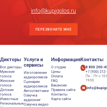
info@kupigolos.ru
ПЕРЕЗВОНИТЕ МНЕ
Дикторы
Услуги и
Информация
Контакты
сервисы
Все дикторы
О студии
8 800 200-4
Мужские
Цены
+7 (930) 212
Изготовление
Пн - Пт с 10
голоса
Оплата
аудиороликов
19:00
Женские
FAQ
Сценарии
голоса
Вакансии
аудиороликов
info@kupigo
Детские
Правила сайта
Автоответчики
голоса
Контакты
Озвучка
Известные
Карта сайта
аудиокниг
Региональные
Озвучка видео