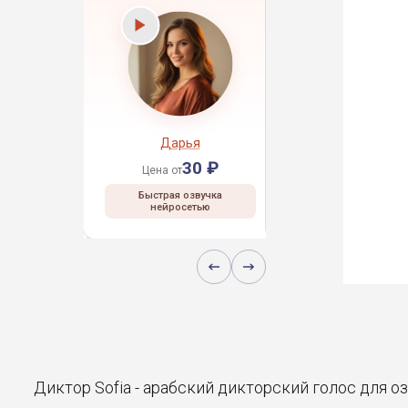
рей
Дарья
Даниил
30 ₽
30 ₽
30 ₽
Цена от
Цена от
 озвучка
Быстрая озвучка
Быстрая озвучка
сетью
нейросетью
нейросетью
Диктор Sofia - арабский дикторский голос для о