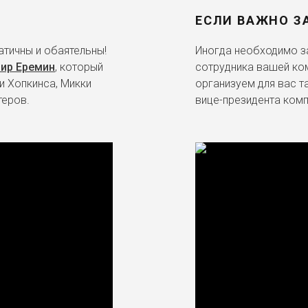
ЕСЛИ ВАЖНО З
тичны и обаятельны!
Иногда необходимо за
ир Еремин
, который
сотрудника вашей ко
и Хопкинса, Микки
организуем для вас т
теров.
вице-президента комп