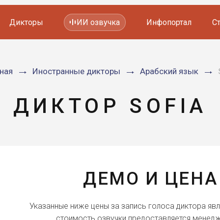
Дикторы
ИИ озвучка
Инфопортал
С
Фильмов и сериалов
ная
Иностранные дикторы
Арабский язык
Мультфильмов
YouTube каналов
Видеорекламы
ДИКТОР SOFIA
ДЕМО И ЦЕНА
Указанные ниже цены за запись голоса диктора яв
стоимость озвучки предоставляется менедж