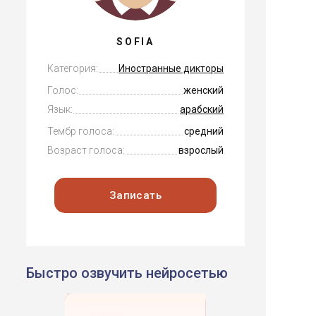
SOFIA
Категория:
Иностранные дикторы
Голос:
женский
Язык:
арабский
Тембр голоса:
средний
Возраст голоса:
взрослый
Записать
Быстро озвучить нейросетью