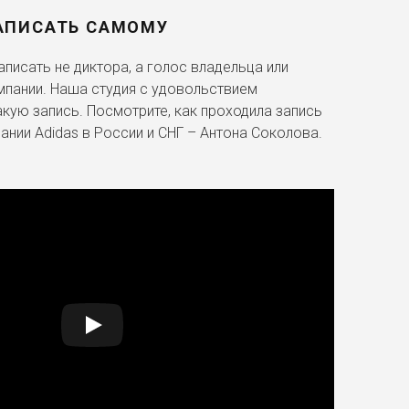
АПИСАТЬ САМОМУ
писать не диктора, а голос владельца или
мпании. Наша студия с удовольствием
акую запись. Посмотрите, как проходила запись
ании Adidas в России и СНГ – Антона Соколова.