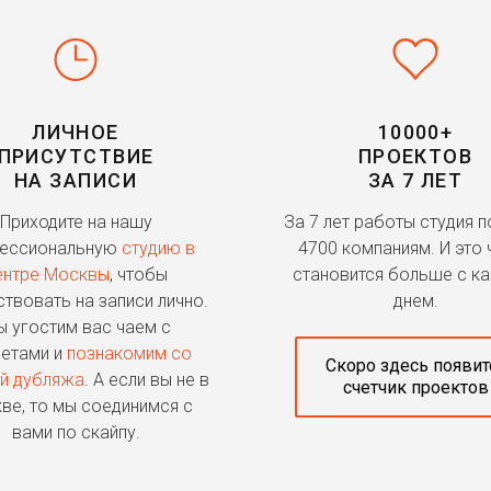
ЛИЧНОЕ
10000+
ПРИСУТСТВИЕ
ПРОЕКТОВ
НА ЗАПИСИ
ЗА 7 ЛЕТ
Приходите на нашу
За 7 лет работы студия 
ессиональную
студию в
4700 компаниям. И это 
ентре Москвы
, чтобы
становится больше с к
ствовать на записи лично.
днем.
 угостим вас чаем с
етами и
познакомим со
Скоро здесь появит
й дубляжа
. А если вы не в
счетчик проектов
ве, то мы соединимся с
вами по скайпу.