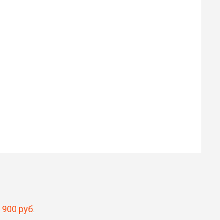
Илья
Роман
30 ₽
30 ₽
Цена от
Цена от
Быстрая озвучка
Быстрая озвучка
нейросетью
нейросетью
8 900 руб
.