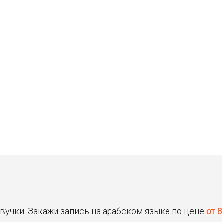
Станислав
Владимир
30 ₽
30 ₽
Цена от
Цена от
Быстрая озвучка
Быстрая озвучка
нейросетью
нейросетью
звучки. Закажи запись на арабском языке по цене
от 