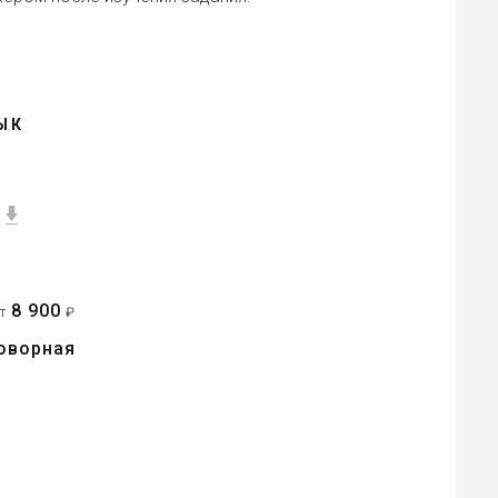
ЫК
8 900
от
₽
оворная