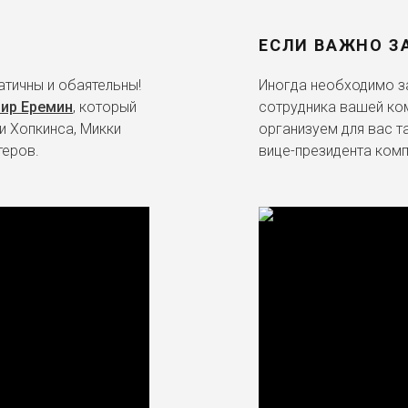
ЕСЛИ ВАЖНО З
тичны и обаятельны!
Иногда необходимо за
ир Еремин
, который
сотрудника вашей ко
и Хопкинса, Микки
организуем для вас т
теров.
вице-президента комп