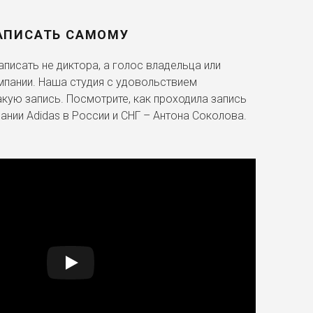
АПИСАТЬ САМОМУ
писать не диктора, а голос владельца или
мпании. Наша студия с удовольствием
акую запись. Посмотрите, как проходила запись
ании Adidas в России и СНГ – Антона Соколова.