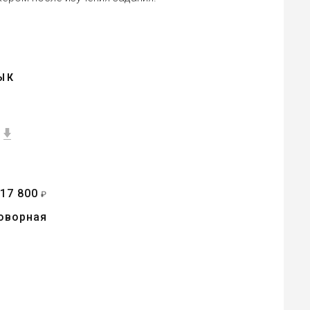
ЫК
17 800
т
₽
оворная