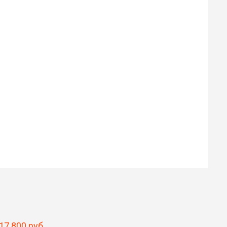
Илья
Роман
30 ₽
30 ₽
Цена от
Цена от
Быстрая озвучка
Быстрая озвучка
нейросетью
нейросетью
 17 800 руб
.