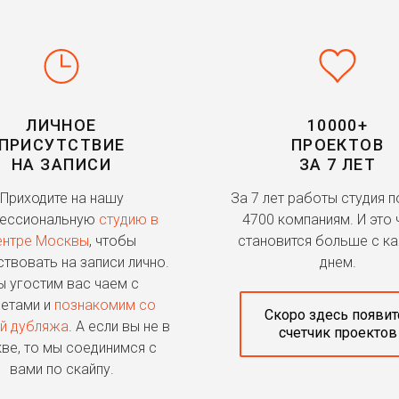
ЛИЧНОЕ
10000+
ПРИСУТСТВИЕ
ПРОЕКТОВ
НА ЗАПИСИ
ЗА 7 ЛЕТ
Приходите на нашу
За 7 лет работы студия 
ессиональную
студию в
4700 компаниям. И это 
ентре Москвы
, чтобы
становится больше с к
ствовать на записи лично.
днем.
 угостим вас чаем с
етами и
познакомим со
Скоро здесь появит
й дубляжа
. А если вы не в
счетчик проектов
ве, то мы соединимся с
вами по скайпу.