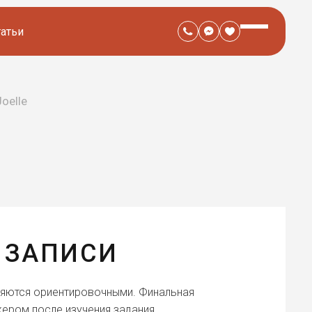
татьи
Joelle
 ЗАПИСИ
ляются ориентировочными. Финальная
ером после изучения задания.