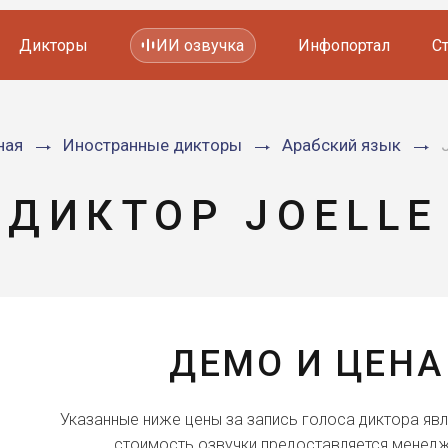
Дикторы
ИИ озвучка
Инфопортал
С
Фильмов и сериалов
ная
Иностранные дикторы
Арабский язык
Мультфильмов
YouTube каналов
Видеорекламы
ДИКТОР JOELLE
ДЕМО И ЦЕНА
Указанные ниже цены за запись голоса диктора яв
стоимость озвучки предоставляется менедж