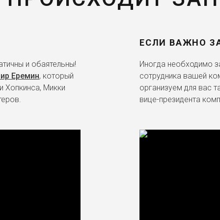
ЕСЛИ ВАЖНО З
тичны и обаятельны!
Иногда необходимо за
ир Еремин
, который
сотрудника вашей ко
и Хопкинса, Микки
организуем для вас т
теров.
вице-президента комп