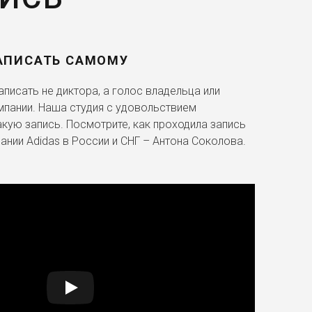
АПИСАТЬ САМОМУ
писать не диктора, а голос владельца или
мпании. Наша студия с удовольствием
акую запись. Посмотрите, как проходила запись
ании Adidas в России и СНГ – Антона Соколова.