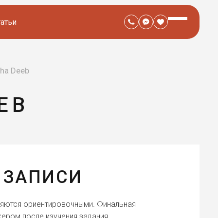
татьи
ha Deeb
EB
 ЗАПИСИ
ляются ориентировочными. Финальная
ером после изучения задания.