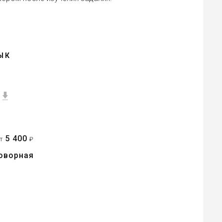
ЫК
5 400
от
₽
оворная