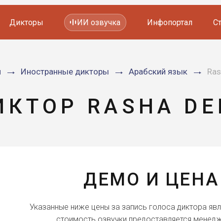
Дикторы
ИИ озвучка
Инфопортал
С
Фильмов и сериалов
я
Иностранные дикторы
Арабский язык
Ras
Мультфильмов
YouTube каналов
Видеорекламы
ИКТОР RASHA DE
ДЕМО И ЦЕНА
Указанные ниже цены за запись голоса диктора яв
стоимость озвучки предоставляется менедж