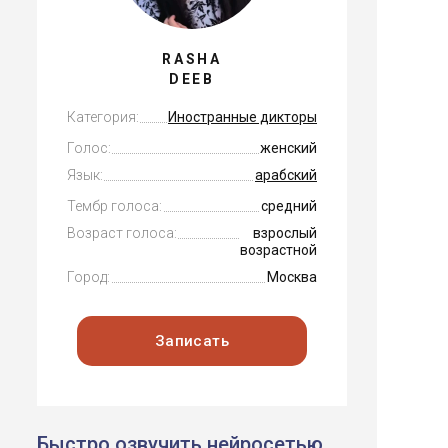
RASHA
DEEB
Категория:
Иностранные дикторы
Голос:
женский
Язык:
арабский
Тембр голоса:
средний
Возраст голоса:
взрослый
возрастной
Город:
Москва
Записать
Быстро озвучить нейросетью