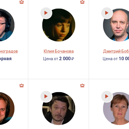
ноградов
Юлия Бочанова
Дмитрий Боб
орная
2 000
10 0
Цена от
₽
Цена от