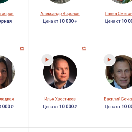
утояров
Александр Воронов
Павел Смета
орная
10 000
10 0
Цена от
₽
Цена от
Гладкая
Илья Хвостиков
Василий Бочк
3 000
10 000
10 0
₽
Цена от
₽
Цена от