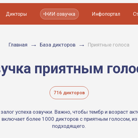
Дикторы
ИИ озвучка
Инфопортал
С
Фильмов и сериалов
Главная
База дикторов
Приятные голоса
Мультфильмов
YouTube каналов
Видеорекламы
учка приятным гол
716 дикторов
алог успеха озвучки. Важно, чтобы тембр и возраст акт
а включает более 1000 дикторов с приятным голосом, и
подходящего.