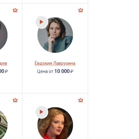
дев
Евдокия Лаврухина
00
10 000
₽
Цена от
₽