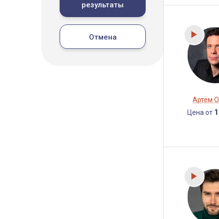
результаты
Отмена
Артём 
1
Цена от