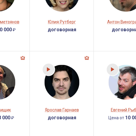
аметзянов
Юлия Рутберг
Антон Виногр
0 000
договорная
договорн
₽
Кищик
Ярослав Гарнаев
Евгений Ры
8 000
договорная
10 0
₽
Цена от