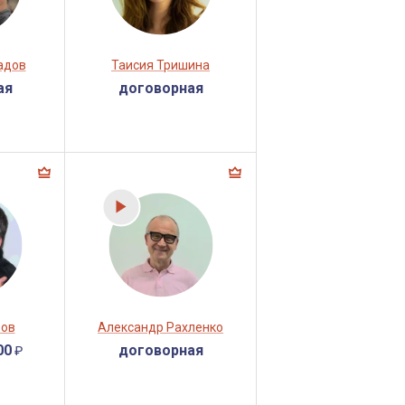
адов
Таисия Тришина
ая
договорная
бов
Александр Рахленко
00
договорная
₽