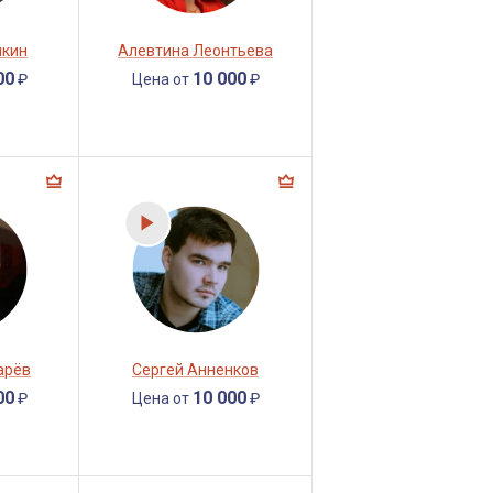
нкин
Алевтина Леонтьева
00
10 000
₽
Цена от
₽
арёв
Сергей Анненков
00
10 000
₽
Цена от
₽