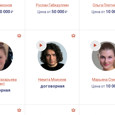
Тихонов
Руслан Габидуллин
Ольга Плетн
0 000
50 000
10 0
₽
Цена от
₽
Цена от
Захарьева
Никита Моисеев
Марьяна Спи
ан)
договорная
10 0
Цена от
орная