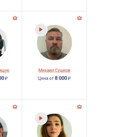
ищук
Михаил Сушков
00
8 000
₽
Цена от
₽