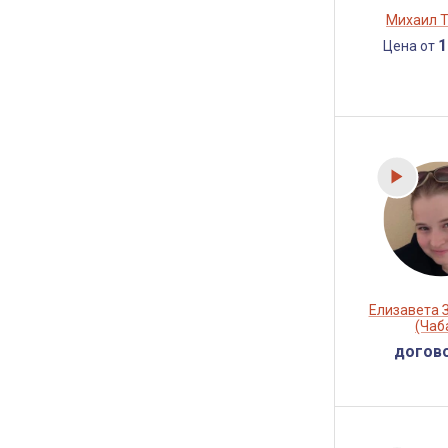
Михаил 
1
Цена от
Елизавета 
(Чаб
догов