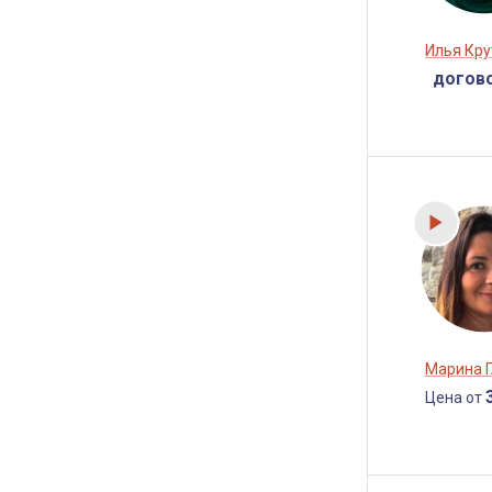
Илья Кр
догов
Марина 
Цена от