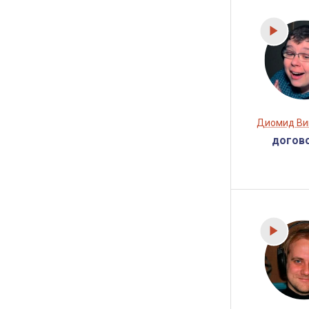
Диомид Ви
догов