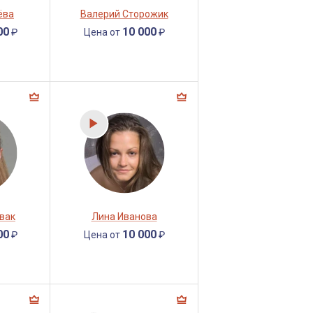
ёва
Валерий Сторожик
00
10 000
₽
Цена от
₽
вак
Лина Иванова
00
10 000
₽
Цена от
₽