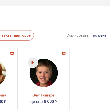
нтакты дикторов
Сортировать:
по цене
ьёва
Олег Новиков
00
8 000
₽
Цена от
₽