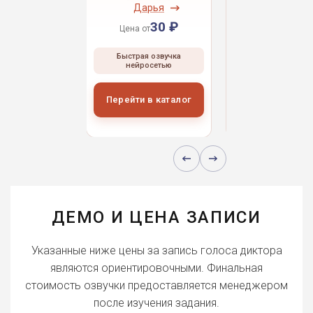
ндрей
Дарья
Даниил
30 ₽
30 ₽
30 
 от
Цена от
Цена от
ая озвучка
Быстрая озвучка
Быстрая озвуч
росетью
нейросетью
нейросетью
и в каталог
Перейти в каталог
Перейти в кат
ДЕМО И ЦЕНА ЗАПИСИ
Указанные ниже цены за запись голоса диктора
являются ориентировочными. Финальная
стоимость озвучки предоставляется менеджером
после изучения задания.