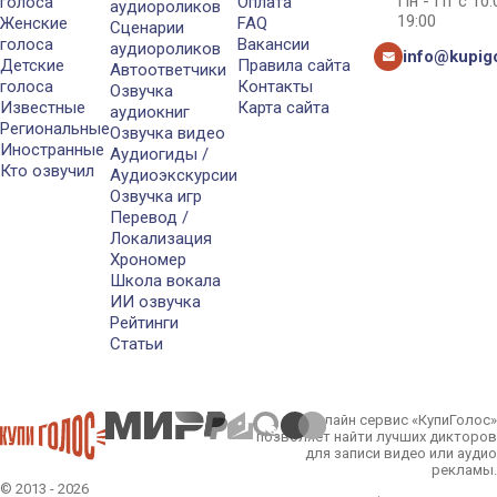
Пн - Пт с 10
голоса
Оплата
аудиороликов
19:00
Женские
FAQ
Сценарии
голоса
Вакансии
аудиороликов
info@kupigo
Детские
Правила сайта
Автоответчики
голоса
Контакты
Озвучка
Известные
Карта сайта
аудиокниг
Региональные
Озвучка видео
Иностранные
Аудиогиды /
Кто озвучил
Аудиоэкскурсии
Озвучка игр
Перевод /
Локализация
Хрономер
Школа вокала
ИИ озвучка
Рейтинги
Статьи
Онлайн сервис «КупиГолос»
позволяет найти лучших дикторов
для записи видео или аудио
рекламы.
© 2013 - 2026