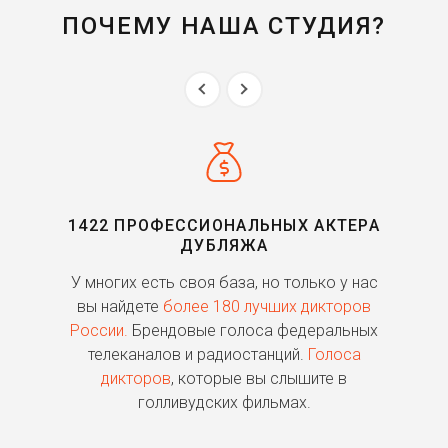
ПОЧЕМУ НАША СТУДИЯ?
1422 ПРОФЕССИОНАЛЬНЫХ АКТЕРА
ДУБЛЯЖА
ь
У многих есть своя база, но только у нас
П
го
вы найдете
более 180 лучших дикторов
России.
Брендовые голоса федеральных
о
телеканалов и радиостанций.
Голоса
дикторов
, которые вы слышите в
п
голливудских фильмах.