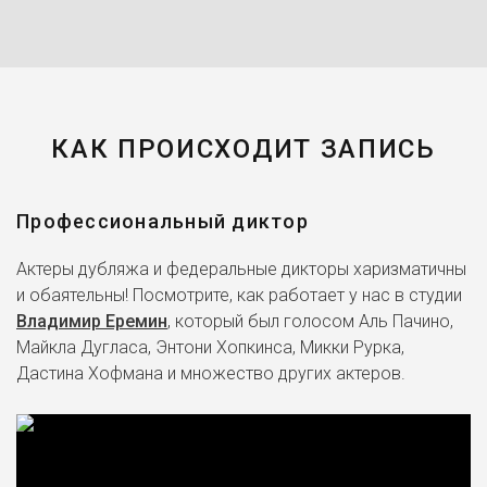
КАК ПРОИСХОДИТ ЗАПИСЬ
Профессиональный диктор
Актеры дубляжа и федеральные дикторы харизматичны
и обаятельны! Посмотрите, как работает у нас в студии
Владимир Еремин
, который был голосом Аль Пачино,
Майкла Дугласа, Энтони Хопкинса, Микки Рурка,
Дастина Хофмана и множество других актеров.