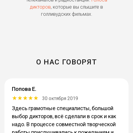
дикторов
, которые вы слышите в
п
голливудских фильмах.
О НАС ГОВОРЯТ
Попова Е.
30 октября 2019
Здесь грамотные специалисты, большой
выбор дикторов, всё сделали в срок и как
надо. В процессе совместной творческой
работы прислушивались к пожеланиям и