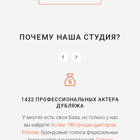
ПОЧЕМУ НАША СТУДИЯ?
1422 ПРОФЕССИОНАЛЬНЫХ АКТЕРА
ДУБЛЯЖА
ь
У многих есть своя база, но только у нас
П
го
вы найдете
более 180 лучших дикторов
России.
Брендовые голоса федеральных
о
телеканалов и радиостанций.
Голоса