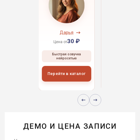
ндрей
Дарья
Даниил
30 ₽
30 ₽
30 
 от
Цена от
Цена от
ая озвучка
Быстрая озвучка
Быстрая озвуч
росетью
нейросетью
нейросетью
и в каталог
Перейти в каталог
Перейти в кат
ДЕМО И ЦЕНА ЗАПИСИ