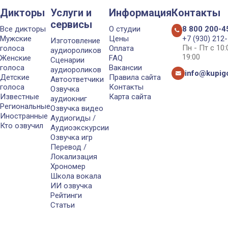
Дикторы
Услуги и
Информация
Контакты
сервисы
Все дикторы
О студии
8 800 200-4
Мужские
Цены
+7 (930) 212
Изготовление
Пн - Пт с 10
голоса
Оплата
аудиороликов
19:00
Женские
FAQ
Сценарии
голоса
Вакансии
аудиороликов
info@kupigo
Детские
Правила сайта
Автоответчики
голоса
Контакты
Озвучка
Известные
Карта сайта
аудиокниг
Региональные
Озвучка видео
Иностранные
Аудиогиды /
Кто озвучил
Аудиоэкскурсии
Озвучка игр
Перевод /
Локализация
Хрономер
Школа вокала
ИИ озвучка
Рейтинги
Статьи