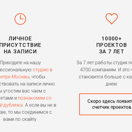
ЛИЧНОЕ
10000+
ПРИСУТСТВИЕ
ПРОЕКТОВ
НА ЗАПИСИ
ЗА 7 ЛЕТ
Приходите на нашу
За 7 лет работы студия 
ессиональную
студию в
4700 компаниям. И это 
ентре Москвы
, чтобы
становится больше с к
ствовать на записи лично.
днем.
 угостим вас чаем с
етами и
познакомим со
Скоро здесь появит
й дубляжа
. А если вы не в
счетчик проектов
ве, то мы соединимся с
вами по скайпу.