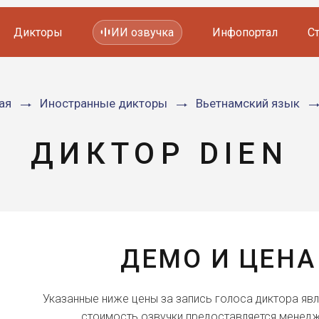
Дикторы
ИИ озвучка
Инфопортал
С
Фильмов и сериалов
ая
Иностранные дикторы
Вьетнамский язык
Мультфильмов
YouTube каналов
Видеорекламы
ДИКТОР DIEN
ДЕМО И ЦЕНА
Указанные ниже цены за запись голоса диктора яв
стоимость озвучки предоставляется менедж