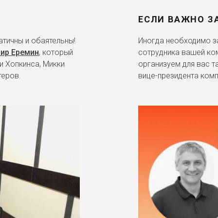
ЕСЛИ ВАЖНО З
тичны и обаятельны!
Иногда необходимо за
ир Еремин
, который
сотрудника вашей ко
и Хопкинса, Микки
организуем для вас т
теров.
вице-президента комп