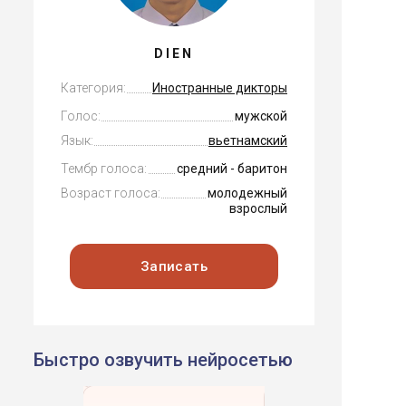
DIEN
Категория:
Иностранные дикторы
Голос:
мужской
Язык:
вьетнамский
Тембр голоса:
средний - баритон
Возраст голоса:
молодежный
взрослый
Записать
Быстро озвучить нейросетью