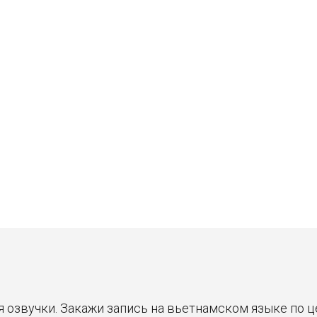
Станислав
Владимир
30 ₽
30 ₽
Цена от
Цена от
Быстрая озвучка
Быстрая озвучка
нейросетью
нейросетью
я озвучки. Закажи запись на вьетнамском языке по 