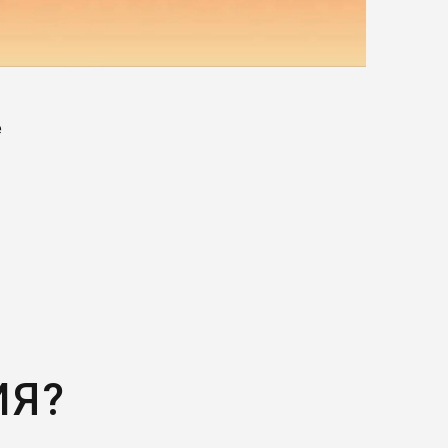
е
ИЯ?