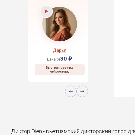
рей
Дарья
Даниил
30 ₽
30 ₽
30 ₽
Цена от
Цена от
 озвучка
Быстрая озвучка
Быстрая озвучка
сетью
нейросетью
нейросетью
Диктор Dien - вьетнамский дикторский голос дл