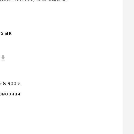
ЯЗЫК
8 900
от
₽
оворная