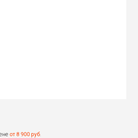
Илья
Роман
30 ₽
30 ₽
Цена от
Цена от
Быстрая озвучка
Быстрая озвучка
нейросетью
нейросетью
цене
от 8 900 руб
.