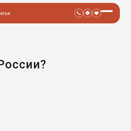
татьи
 России?