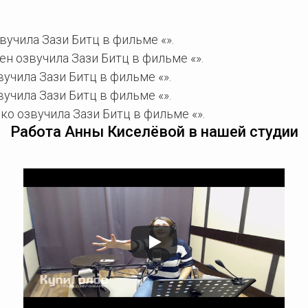
учила Зази Битц в фильме «».
н озвучила Зази Битц в фильме «».
учила Зази Битц в фильме «».
учила Зази Битц в фильме «».
о озвучила Зази Битц в фильме «».
Работа Анны Киселёвой в нашей студии