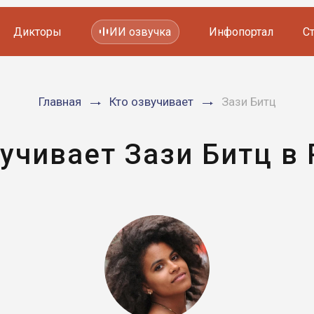
Дикторы
ИИ озвучка
Инфопортал
С
Фильмов и сериалов
Главная
Кто озвучивает
Зази Битц
Мультфильмов
YouTube каналов
Видеорекламы
учивает Зази Битц в