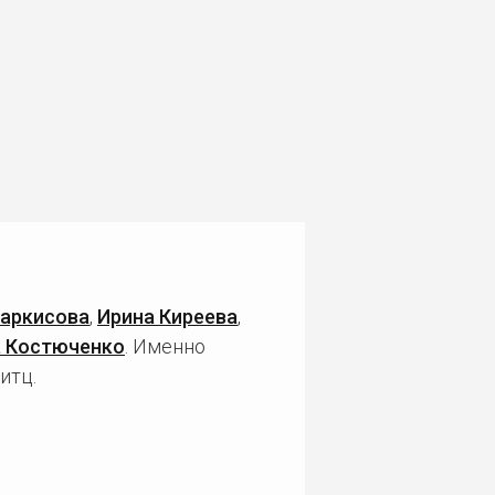
Саркисова
,
Ирина Киреева
,
а Костюченко
. Именно
итц.