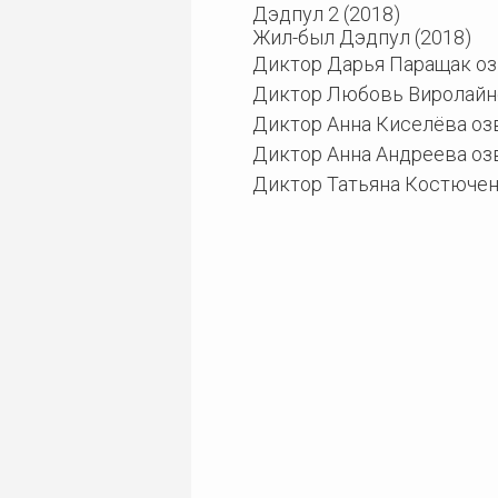
Дэдпул 2 (2018)
Жил-был Дэдпул (2018)
Диктор Дарья Паращак озв
Диктор Любовь Виролайне
Диктор Анна Киселёва озв
Диктор Анна Андреева озв
Диктор Татьяна Костюченк