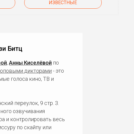
ИЗВЕСТНЫЕ
зи Битц
вой
,
Анны Киселёвой
по
топовыми дикторами
- это
ые голоса кино, ТВ и
кий переулок, 9 стр. 3.
ного озвучивания
ра и контролировать весь
ссуру по скайпу или