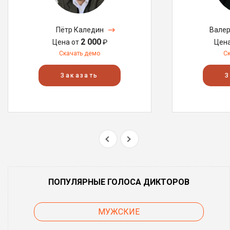
Пётр Каледин
Валер
2 000
Цена от
₽
Цен
Скачать демо
С
Заказать
З
ПОПУЛЯРНЫЕ ГОЛОСА ДИКТОРОВ
МУЖСКИЕ