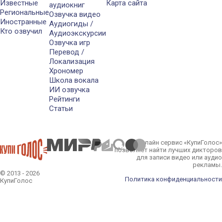
Известные
Карта сайта
аудиокниг
Региональные
Озвучка видео
Иностранные
Аудиогиды /
Кто озвучил
Аудиоэкскурсии
Озвучка игр
Перевод /
Локализация
Хрономер
Школа вокала
ИИ озвучка
Рейтинги
Статьи
Онлайн сервис «КупиГолос»
позволяет найти лучших дикторов
для записи видео или аудио
рекламы.
© 2013 - 2026
Политика конфиденциальности
КупиГолос