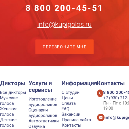
8 800 200-45-51
info@kupigolos.ru
ПЕРЕЗВОНИТЕ МНЕ
Дикторы
Услуги и
Информация
Контакты
сервисы
Все дикторы
О студии
8 800 200-4
Мужские
Цены
+7 (930) 212
Изготовление
Пн - Пт с 10
голоса
Оплата
аудиороликов
19:00
Женские
FAQ
Сценарии
голоса
Вакансии
аудиороликов
info@kupigo
Детские
Правила сайта
Автоответчики
голоса
Контакты
Озвучка